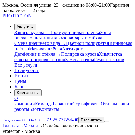
Москва, Осенняя улица, 23 · ежедневно 08:00–21:00
Гарантия
на оклейку — 2 года
PROTECTON
Услуги
⌄
Защита кузова
→
Полиуретановая плёнка
Зоны
риска
Полная защита кузова
Фары и стёкла
Смена внешнего вида
→
Цветной полиуретан
Виниловая
плёнка
Матовая плёнка
Антихром
Детейлинг и стёкла
→
Полировка кузова
Химчистка
салона
Тонировка стёкол
Замена стекла
Ремонт сколов
Все услуги →
Полиуретан
Винил
Цены
Блог
Компания
⌄
О
компании
Команда
Гарантии
Сертификаты
Отзывы
Наши
работы
Блог
Контакты
+7 925 777-54-90
Ежедневно 08:00–21:00
Рассчитать
Меню
Главная
→
Услуги
→
Оклейка элементов кузова
Protecton · Москва