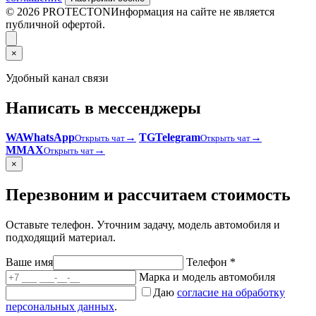
© 2026 PROTECTON
Информация на сайте не является
публичной офертой.
×
Удобный канал связи
Написать в мессенджеры
WA
WhatsApp
→
TG
Telegram
→
Открыть чат
Открыть чат
M
MAX
→
Открыть чат
×
Перезвоним и рассчитаем стоимость
Оставьте телефон. Уточним задачу, модель автомобиля и
подходящий материал.
Ваше имя
Телефон *
Марка и модель автомобиля
Даю
согласие на обработку
персональных данных
.